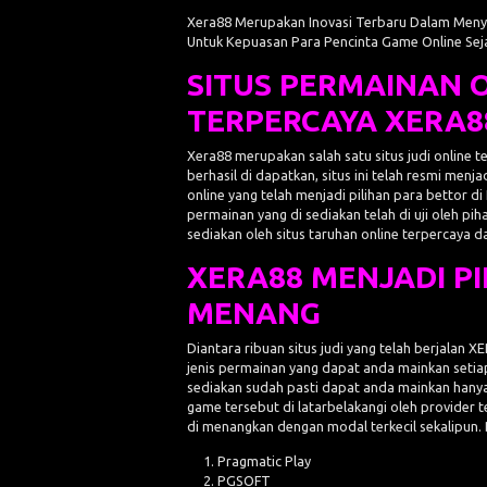
Xera88
Merupakan Inovasi Terbaru Dalam Menye
Untuk Kepuasan Para Pencinta Game Online Seja
SITUS PERMAINAN 
TERPERCAYA XERA8
Xera88
merupakan salah satu
situs judi online
te
berhasil di dapatkan, situs ini telah resmi menj
online
yang telah menjadi pilihan para bettor d
permainan yang di sediakan telah di uji oleh pi
sediakan oleh
situs taruhan online terpercaya d
XERA88 MENJADI P
MENANG
Diantara ribuan situs judi yang telah berjalan
XE
jenis permainan yang dapat anda mainkan setiap 
sediakan sudah pasti dapat anda mainkan hanya
game tersebut di latarbelakangi oleh provider 
di menangkan dengan modal terkecil sekalipun. B
Pragmatic Play
PGSOFT