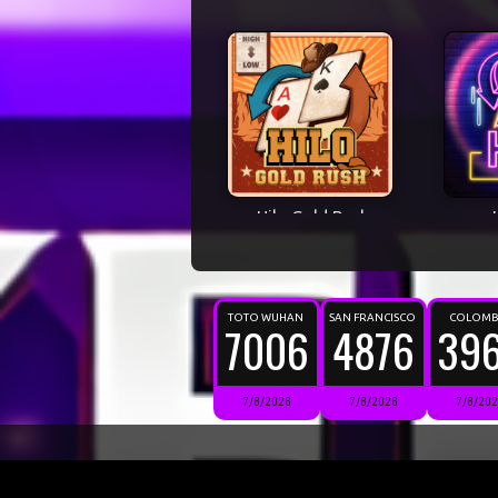
Hilo Gold Rush
TOTO WUHAN
SAN FRANCISCO
COLOMB
7006
4876
39
7/8/2026
7/8/2026
7/8/20
Limbo Classic
M