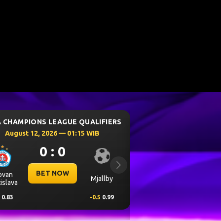
es
Mines Soccer
OTBALL F24 ELITE CLUB FRIENDLY
August 7, 2026 — 12:00 WIB
0 : 0
Next
BET NOW
Lille
e-Arsenal
5
-0.76
0.5
0.52
 Coco
Limbo