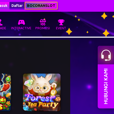
| TERIMAKASIH SELAMAT BERMAIN BOSKUH
SELAMAT DATANG DI SI
asuk
Daftar
BOCORANSLOT
ADE
INTERACTIVE
PROMOSI
EVENT