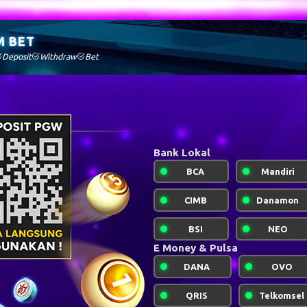
M BET
Deposit
Withdraw
Bet
Hilo
Gold Rush: Boomers
Egg Hunt B
Bank Lokal
BCA
Mandiri
CIMB
Danamon
BSI
NEO
E Money & Pulsa
Diamonds
Crash Meteor
Aviator 2 Sky
DANA
OVO
QRIS
Telkomsel