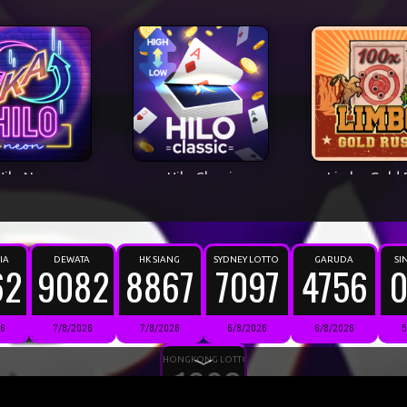
Hilo Neon
Hilo Classic
Limbo Gold 
IA
DEWATA
HK SIANG
SYDNEY LOTTO
GARUDA
SI
62
9082
8867
7097
4756
0
26
7/8/2026
7/8/2026
6/8/2026
6/8/2026
5
HONGKONG LOTTO
1083
ines Maple
Lucky Drop - Olympus
Lucky Drop - 
Fa Chai