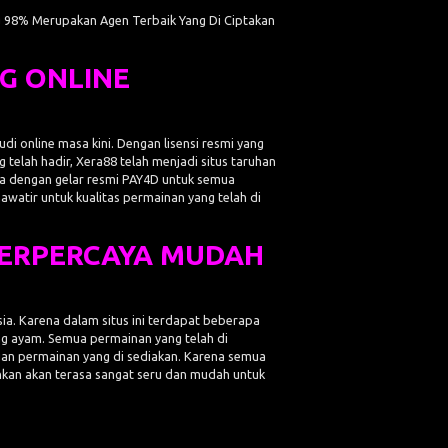
 98% Merupakan Agen Terbaik Yang Di Ciptakan
G ONLINE
di online masa kini. Dengan lisensi resmi yang
ng telah hadir, Xera88 telah menjadi
situs taruhan
nya dengan gelar resmi PAY4D untuk semua
hawatir untuk kualitas permainan yang telah di
 TERPERCAYA MUDAH
esia. Karena dalam situs ini terdapat beberapa
bung ayam. Semua permainan yang telah di
gan permainan yang di sediakan. Karena semua
inkan akan terasa sangat seru dan mudah untuk