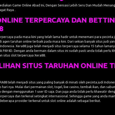
diakan Game Online Abad Ini, Dengan Sensasi Lebih Seru Dan Mudah Menang
gat Raya .
ONLINE TERPERCAYA DAN BETTIN
8
rpercaya pada masa kini yang telah lama hadir untuk menemani para pecinta ju
adi agen taruhan online terbaik pada masa kini. Dari sekian banyak situs judi ya
i Indonesia. Xera88 juga telah menjadi situs terpercaya selama 15 tahun lama
hak PAY4D. Dengan anda bermain dalam situs ini sudah pasti anda tidak perlu k
an situs slot terpercaya Xera88
.
ILIHAN SITUS TARUHAN ONLINE
RA88
telah menjadi situs yang paling banyak di minati oleh pecinta judi Indon
hari nya. Mulai dari permainan slot, togel, live casino, tembak ikan, dan sa
 dengan menggunakan 1 user ID saja. Dan juga anda tidak perlu khawatir den
terpercaya dan terkenal setingkat internasional. Sehingga game yang anda ma
eberapa provider terkenal untuk slot online adalah sebagai berikut.