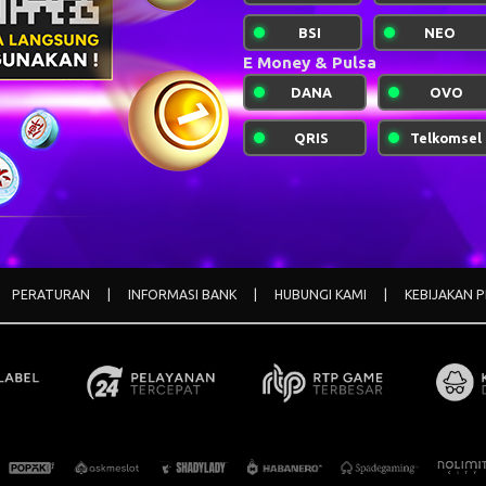
BSI
NEO
E Money & Pulsa
DANA
OVO
QRIS
Telkomsel
PERATURAN
|
INFORMASI BANK
|
HUBUNGI KAMI
|
KEBIJAKAN P