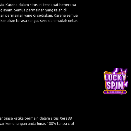
esia. Karena dalam situs ini terdapat beberapa
bung ayam. Semua permainan yang telah di
gan permainan yang di sediakan. Karena semua
inkan akan terasa sangat seru dan mudah untuk
r biasa ketika bermain dalam situs Xera88.
ayar kemenangan anda lunas 100% tanpa cicil