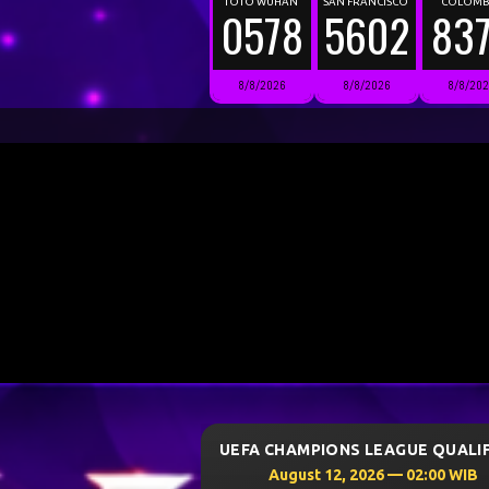
TOTO WUHAN
SAN FRANCISCO
COLOMB
0578
5602
83
8/8/2026
8/8/2026
8/8/20
UEFA CHAMPIONS LEAGUE QUALIF
August 11, 2026 — 22:59 WIB