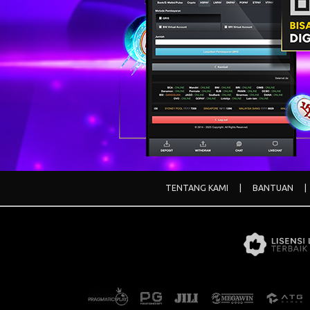
TENTANG KAMI
|
BANTUAN
|